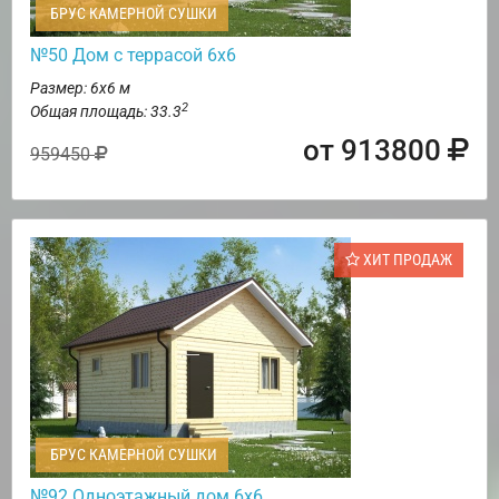
БРУС КАМЕРНОЙ СУШКИ
№50 Дом с террасой 6х6
Размер: 6х6 м
2
Общая площадь: 33.3
от 913800
959450
ХИТ ПРОДАЖ
БРУС КАМЕРНОЙ СУШКИ
№92 Одноэтажный дом 6х6