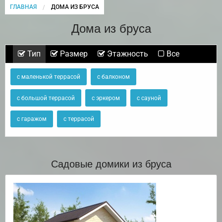
ГЛАВНАЯ
CURRENT:
ДОМА ИЗ БРУСА
Дома из бруса
Тип
Размер
Этажность
Все
с маленькой террасой
с балконом
с большой террасой
с эркером
с сауной
с гаражом
с террасой
Садовые домики из бруса