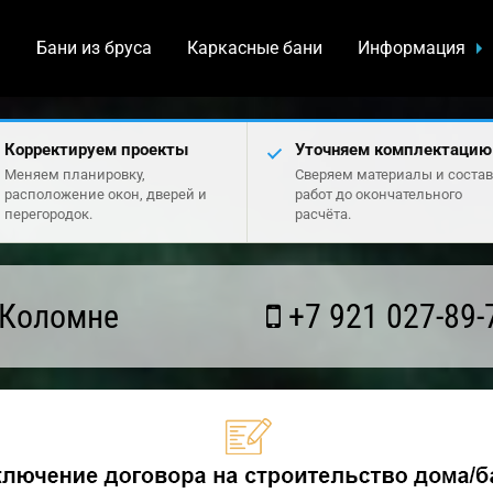
а
Бани из бруса
Каркасные бани
Информация
Корректируем проекты
Уточняем комплектацию
Меняем планировку,
Сверяем материалы и состав
расположение окон, дверей и
работ до окончательного
перегородок.
расчёта.
 Коломне
+7 921 027-89-