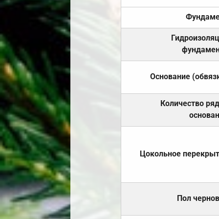
Фундаме
Гидроизоля
фундамен
Основание (обвяз
Количество ря
основа
Цокольное перекры
Пол черно