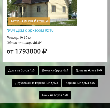
БРУС КАМЕРНОЙ СУШКИ
№34 Дом с эркером 9х10
Размер: 9х10 м
2
Общая площадь: 86.8
от 1793800
Дома из бруса 4х5
Дома из бруса 6х4
Дома из бруса 9х9
Двухэтажные каркасные дома
Каркасные дома 4х5
Бани из бруса 6х8