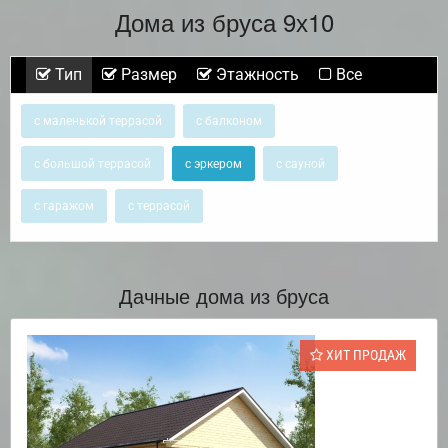
Дома из бруса 9х10
Тип
Размер
Этажность
Все
с маленькой террасой
с балконом
с большой террасой
с эркером
с сауной
с гаражом
с террасой
Дачные дома из бруса
ХИТ ПРОДАЖ