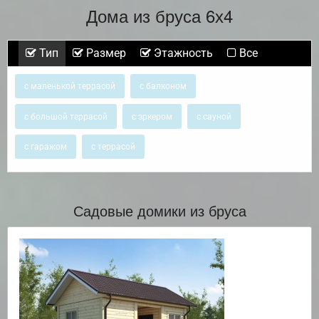
Дома из бруса 6х4
Тип
Размер
Этажность
Все
с маленькой террасой
с балконом
с большой террасой
с эркером
с сауной
с гаражом
с террасой
Садовые домики из бруса