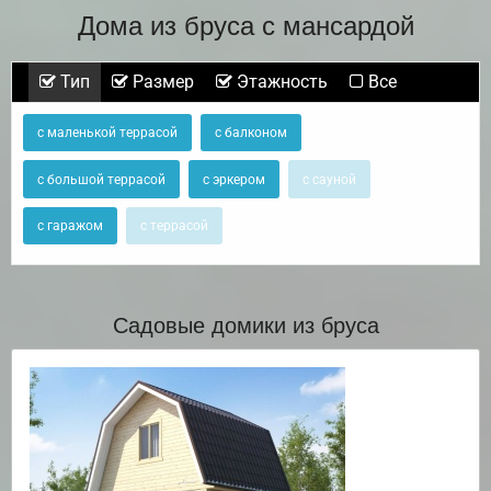
Дома из бруса с мансардой
Тип
Размер
Этажность
Все
с маленькой террасой
с балконом
с большой террасой
с эркером
с сауной
с гаражом
с террасой
Садовые домики из бруса