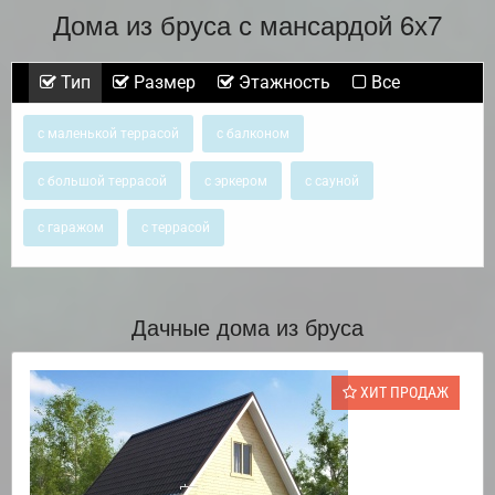
Дома из бруса с мансардой 6х7
Тип
Размер
Этажность
Все
с маленькой террасой
с балконом
с большой террасой
с эркером
с сауной
с гаражом
с террасой
Дачные дома из бруса
ХИТ ПРОДАЖ