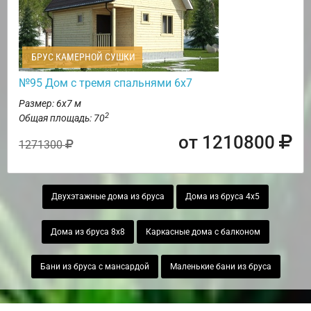
БРУС КАМЕРНОЙ СУШКИ
№95 Дом с тремя спальнями 6х7
Размер: 6х7 м
2
Общая площадь: 70
от 1210800
1271300
Двухэтажные дома из бруса
Дома из бруса 4х5
Дома из бруса 8х8
Каркасные дома с балконом
Бани из бруса с мансардой
Маленькие бани из бруса