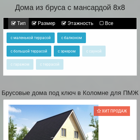
Дома из бруса с мансардой 8х8
Тип
Размер
Этажность
Все
с маленькой террасой
с балконом
с большой террасой
с эркером
с сауной
с гаражом
с террасой
Брусовые дома под ключ в Коломне для ПМЖ
ХИТ ПРОДАЖ