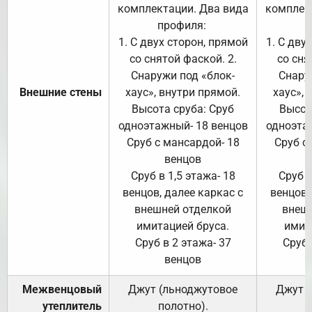
комплектации. Два вида
комплек
профиля:
п
1. С двух сторон, прямой
1. С дву
со снятой фаской. 2.
со сня
Снаружи под «блок-
Снару
Внешние стены
хаус», внутри прямой.
хаус», 
Высота сруба: Сруб
Высот
одноэтажный- 18 венцов
одноэта
Сруб с мансардой- 18
Сруб с
венцов
Сруб в 1,5 этажа- 18
Сруб в
венцов, далее каркас с
венцов,
внешней отделкой
внеш
имитацией бруса.
имит
Сруб в 2 этажа- 37
Сруб 
венцов
Межвенцовый
Джут (льноджутовое
Джут 
утеплитель
полотно).
п