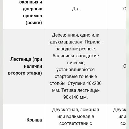
оконных и
дверных
Да.
От
проёмов
(ройки)
Деревянная, одно или
двухмаршевая. Перила-
заводские резные,
балясины- заводские
Лестница (при
точеные,
наличии
От
устанавливаются
второго этажа)
стартовые точёные
столбы. Ступени 40х200
мм. Тетива лестницы-
90х140 мм.
Двускатная, ломаная
Двуска
или вальмовая в
или 
Крыша
соответствии с
соо