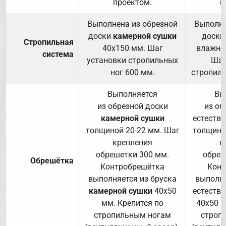
проектом.
п
Выполнена из обрезной
Выполне
доски
камерной сушки
доски
Стропильная
40х150 мм. Шаг
влажно
система
установки стропильных
Шаг
ног 600 мм.
стропиль
Выполняется
Вы
из обрезной доски
из об
камерной сушки
естеств
толщиной 20-22 мм. Шаг
толщино
крепления
к
обрешетки 300 мм.
обреш
Обрешётка
Контробрешётка
Конт
выполняется из бруска
выполня
камерной сушки
40х50
естеств
мм. Крепится по
40х50 м
стропильным ногам
строп