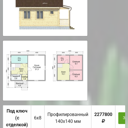
Под ключ
Профилированный
2277800
(с
6х8
За
140х140 мм
отделкой)