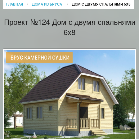
ГЛАВНАЯ
ДОМА ИЗ БРУСА
CURRENT:
ДОМ С ДВУМЯ СПАЛЬНЯМИ 6Х8
Проект №124 Дом с двумя спальнями
6х8
БРУС КАМЕРНОЙ СУШКИ