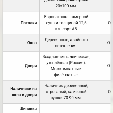
20х100 мм.
Евровагонка камерной
Потолки
сушки толщиной 12,5
От
мм. сорт АВ.
Деревянные, двойного
Окна
От
остекления.
Входная- металлическая,
утеплённая (Россия).
Двери
От
Межкомнатные-
филёнчатые.
Наличник деревянный,
Наличники на
строганый, камерной
От
окна и двери
сушки 70-90 мм.
Шиповка