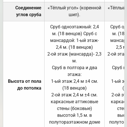
Соединение
«Тёплый угол» (коренной
«Тёплый 
углов сруба
шип).
Сруб одноэтажный: 2,4
Сруб од
м. (18 венцов) Сруб с
м. (18
мансардой: 1-ый этаж-
мансард
2,4 м. (18 венцов)
2,5 м
2-ой этаж (мансарда)- 2,3
2-ой этаж
м.
Сруб в полтора и два
Сруб в
этажа:
Высота от пола
1-ый этаж 2,4 м ±4 см.
1-ый эт
до потолка
(18 венцов)
(1
2-ой этаж 2,4 м ±4 см.
2-ой эт
каркасные аттиковые
каркас
стены (боковые)
стен
высотой 1,5 м. в
высо
полутораэтажном доме
полутор