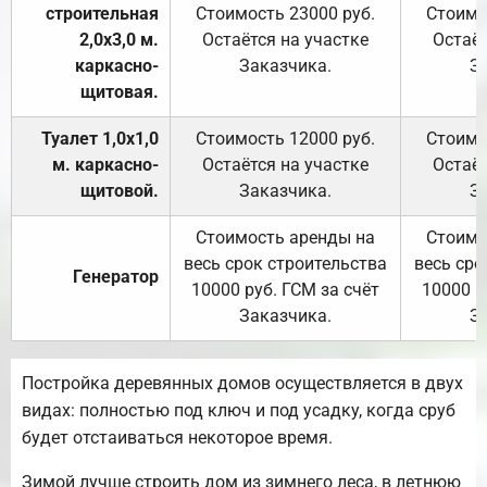
строительная
Стоимость 23000 руб.
Стоимо
2,0х3,0 м.
Остаётся на участке
Остаёт
каркасно-
Заказчика.
З
щитовая.
Туалет 1,0х1,0
Стоимость 12000 руб.
Стоимо
м. каркасно-
Остаётся на участке
Остаёт
щитовой.
Заказчика.
З
Стоимость аренды на
Стоимо
весь срок строительства
весь сро
Генератор
10000 руб. ГСМ за счёт
10000 р
Заказчика.
З
Постройка деревянных домов осуществляется в двух
видах: полностью под ключ и под усадку, когда сруб
будет отстаиваться некоторое время.
Зимой лучше строить дом из зимнего леса, в летнюю