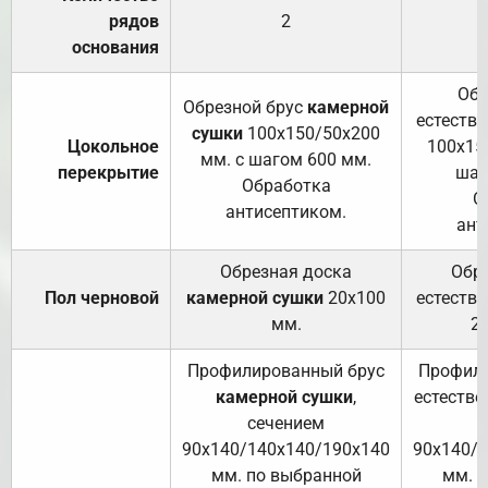
рядов
2
основания
Обр
Обрезной брус
камерной
естеств
сушки
100х150/50х200
Цокольное
100х15
мм. с шагом 600 мм.
перекрытие
шаг
Обработка
О
антисептиком.
ант
Обрезная доска
Обр
Пол черновой
камерной сушки
20х100
естеств
мм.
2
Профилированный брус
Профили
камерной сушки
,
естестве
сечением
с
90х140/140х140/190х140
90х140/
мм. по выбранной
мм. 