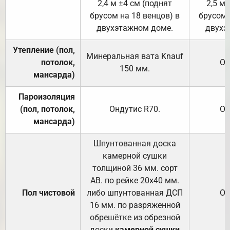
2,4 м ±4 см (поднят
2,5 м 
брусом на 18 венцов) в
брусом 
двухэтажном доме.
двухэ
Утепление (пол,
Минеральная вата
Knauf
потолок,
От
150
мм.
мансарда)
Пароизоляция
(пол, потолок,
Ондутис
R70
.
От
мансарда)
Шпунтованная доска
камерной сушки
толщиной 36 мм. сорт
АВ. по рейке 20х40 мм.
Пол чистовой
либо шпунтованная ДСП
От
16 мм. по разряженной
обрешётке из обрезной
доски
камерной сушки