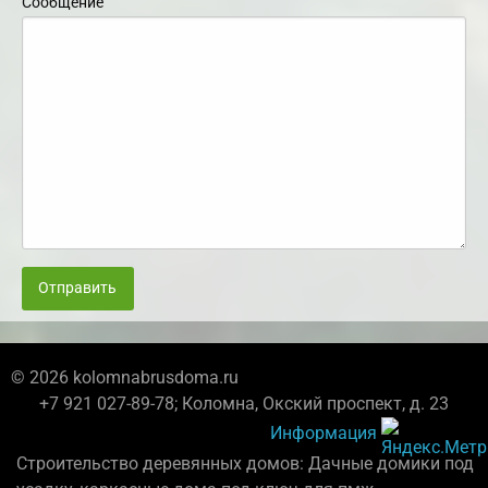
Сообщение
Отправить
© 2026 kolomnabrusdoma.ru
+7 921 027-89-78; Коломна, Окский проспект, д. 23
Информация
Строительство деревянных домов: Дачные домики под