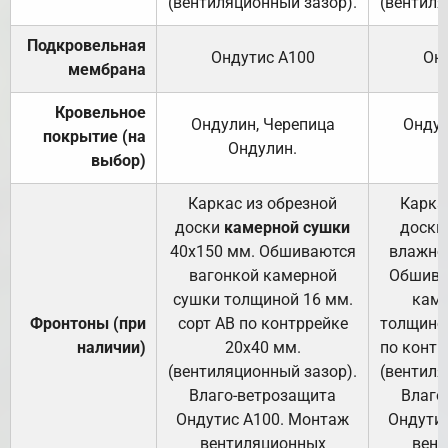
(вентиляционный зазор).
(вентиля
Подкровельная
Ондутис А100
Он
мембрана
Кровельное
Ондулин, Черепица
Ондул
покрытие (на
Ондулин.
выбор)
Каркас из обрезной
Карка
доски
камерной сушки
доски
40х150 мм. Обшиваются
влажно
вагонкой камерной
Обшива
сушки толщиной 16 мм.
каме
Фронтоны (при
сорт АВ по контррейке
толщиной
наличии)
20х40 мм.
по контр
(вентиляционный зазор).
(вентиля
Влаго-ветрозащита
Влаго
Ондутис А100. Монтаж
Ондути
вентиляционных
вент