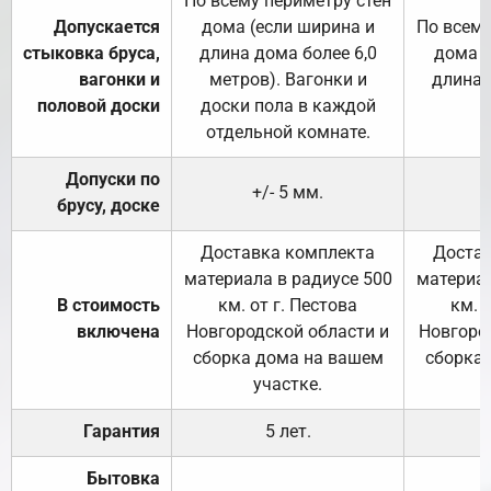
По всему периметру стен
Допускается
дома (если ширина и
По всему
стыковка бруса,
длина дома более 6,0
дома (
вагонки и
метров). Вагонки и
длина 
половой доски
доски пола в каждой
отдельной комнате.
Допуски по
+/- 5 мм.
брусу, доске
Доставка комплекта
Достав
материала в радиусе 500
материал
В стоимость
км. от г. Пестова
км. 
включена
Новгородской области и
Новгоро
сборка дома на вашем
сборка
участке.
Гарантия
5 лет.
Бытовка