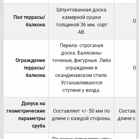
Шпунтованная доска
Пол террасы/
камерной сушки
От
балкона
толщиной 36 мм. сорт
АВ.
Перила- строганая
доска. Балясины-
Ограждение
точеные, фигурные. Либо
террасы/
ограждение в
От
балкона
скандинавском стиле.
Устанавливаются
ступени у входа.
Допуск на
геометрические
Составляет +/- 50 мм по
Составля
параметры
длине с каждой стороны.
длине с 
сруба