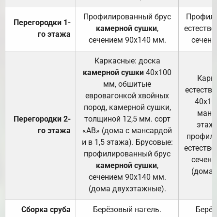
Профилированный брус
Профили
Перегородки 1-
камерной сушки
,
естестве
го этажа
сечением 90х140 мм.
сечени
Каркасные: доска
камерной сушки
40х100
Карк
мм, обшитые
естеств
евровагонкой хвойных
40х10
пород, камерной сушки,
манса
Перегородки 2-
толщиной 12,5 мм. сорт
этажа
го этажа
«АВ» (дома с мансардой
профили
и в 1,5 этажа). Брусовые:
естестве
профилированный брус
сечени
камерной сушки
,
(дома 
сечением 90х140 мм.
(дома двухэтажные).
Сборка сруба
Берёзовый нагель.
Берёз