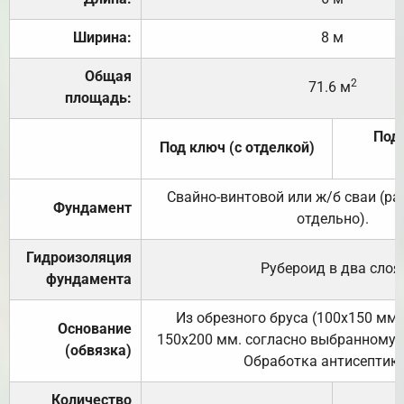
Ширина:
8 м
Общая
2
71.6 м
площадь:
Под 
Под ключ (с отделкой)
Свайно-винтовой или ж/б сваи (р
Фундамент
отдельно).
Гидроизоляция
Рубероид в два слоя
фундамента
Из обрезного бруса (100х150 мм.
Основание
150х200 мм. согласно выбранному с
(обвязка)
Обработка антисептик
Количество