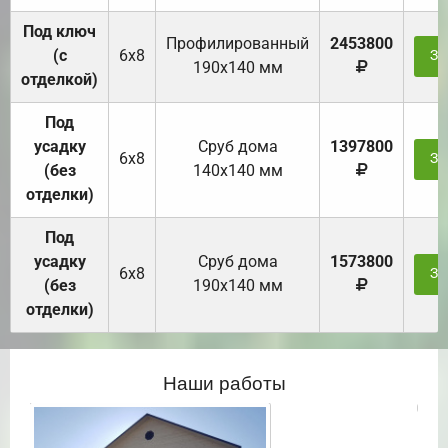
Под ключ
Профилированный
2453800
(с
6х8
За
190х140 мм
отделкой)
Под
усадку
Cруб дома
1397800
6х8
За
(без
140х140 мм
отделки)
Под
усадку
Cруб дома
1573800
6х8
За
(без
190х140 мм
отделки)
Наши работы