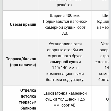
решёток.
Ширина 400 мм.
Шир
Подшиваются вагонкой
Подшива
Свесы крыши
камерной сушки, сорт
камерн
АВ.
Устанавливаются
Уста
опорные столбы из
опорн
строганного бруса
строг
Терраса/балкон
камерной сушки
естеств
(при наличии)
140х140 мм. с
140
компенсационными
компе
болтами под усадку.
болтам
Отделка
Евровагонка камерной
потолка
сушки толщиной 12,5
От
террасы/
мм. сорт АВ.
балкона