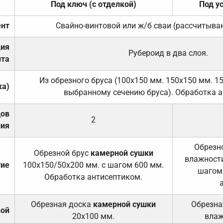
Под ключ (с отделкой)
Под у
нт
Свайно-винтовой или ж/б сваи (рассчитыва
ция
Рубероид в два слоя.
та
Из обрезного бруса (100х150 мм. 150х150 мм. 1
ка)
выбранному сечению бруса). Обработка а
дов
2
ния
Обрезно
Обрезной брус
камерной сушки
влажности
тие
100х150/50х200 мм. с шагом 600 мм.
шагом
Обработка антисептиком.
Обрезная доска
камерной сушки
Обрезна
вой
20х100 мм.
влаж