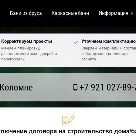
а
Бани из бруса
Каркасные бани
Информация
Корректируем проекты
Уточняем комплектацию
Меняем планировку,
Сверяем материалы и состав
расположение окон, дверей и
работ до окончательного
перегородок.
расчёта.
 Коломне
+7 921 027-89-