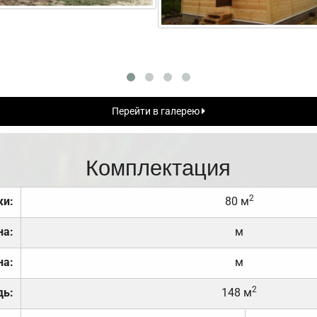
Перейти в галерею
Комплектация
2
ки:
80 м
на:
м
на:
м
2
дь:
148 м