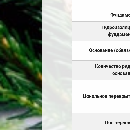
Фундаме
Гидроизоля
фундамен
Основание (обвяз
Количество ря
основа
Цокольное перекры
Пол черно