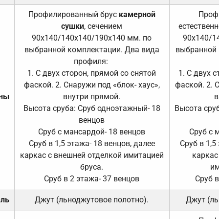
Профилированный брус
камерной
Проф
сушки
, сечением
естественн
90х140/140х140/190х140 мм. по
90х140/1
выбранной комплектации. Два вида
выбранной 
профиля:
1. С двух сторон, прямой со снятой
1. С двух 
фаской. 2. Снаружи под «блок- хаус»,
фаской. 2. 
ены
внутри прямой.
в
Высота сруба: Сруб одноэтажный- 18
Высота сруб
венцов
Сруб с мансардой- 18 венцов
Сруб с 
Сруб в 1,5 этажа- 18 венцов, далее
Сруб в 1,5
каркас с внешней отделкой имитацией
каркас
бруса.
им
Сруб в 2 этажа- 37 венцов
Сруб в
ель
Джут (льноджутовое полотно).
Джут (ль