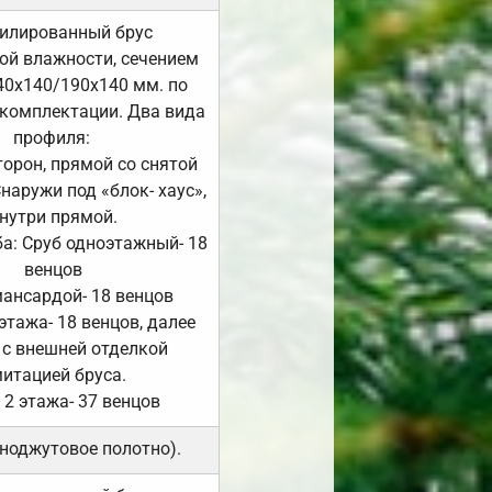
илированный брус
ой влажности, сечением
40х140/190х140 мм. по
комплектации. Два вида
профиля:
сторон, прямой со снятой
Снаружи под «блок- хаус»,
нутри прямой.
а: Сруб одноэтажный- 18
венцов
мансардой- 18 венцов
 этажа- 18 венцов, далее
 с внешней отделкой
итацией бруса.
 2 этажа- 37 венцов
ноджутовое полотно).