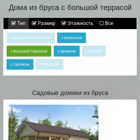
Дома из бруса с большой террасой
Тип
Размер
Этажность
Все
с маленькой террасой
с балконом
с большой террасой
с эркером
с сауной
с гаражом
с террасой
Садовые домики из бруса