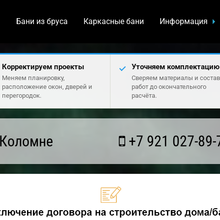
а
Бани из бруса
Каркасные бани
Информация
Корректируем проекты
Уточняем комплектацию
Меняем планировку,
Сверяем материалы и состав
расположение окон, дверей и
работ до окончательного
перегородок.
расчёта.
 Коломне
+7 921 027-89-