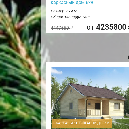
каркасный дом 8х9
Размер: 8х9 м
2
Общая площадь: 140
от 4235800
4447550
КАРКАС ИЗ СТРОГАНОЙ ДОСКИ