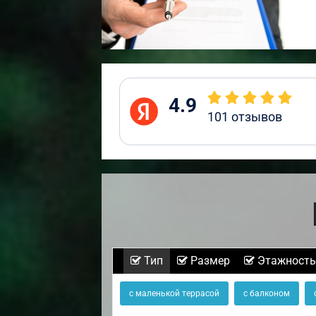
4.9
101
отзывов
Тип
Размер
Этажность
с маленькой террасой
с балконом