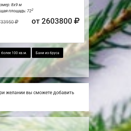
змер: 8х9 м
2
щая площадь: 72
от 2603800
733950
более 100 кв.м.
Бани из бруса
При желании вы сможете добавить