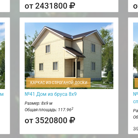
от 2431800
о
КАРКАС ИЗ СТРОГАНОЙ ДОСКИ
ом
№41 Дом из бруса 8х9
№
с
Размер: 8х9 м
2
Общая площадь: 117.96
Ра
Об
от 3520800
3