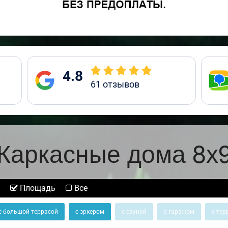
4.8
61
отзывов
Каркасные дома 8х
Площадь
Все
с большой террасой
с эркером
с сауной
с гаражом
с тер