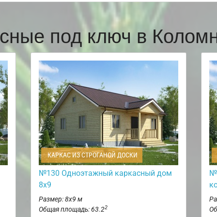
сные под ключ в Коло
КАРКАС ИЗ СТРОГАНОЙ ДОСКИ
№130 Одноэтажный каркасный дом
№
8х9
к
Размер: 8х9 м
Ра
2
Общая площадь: 63.2
Об