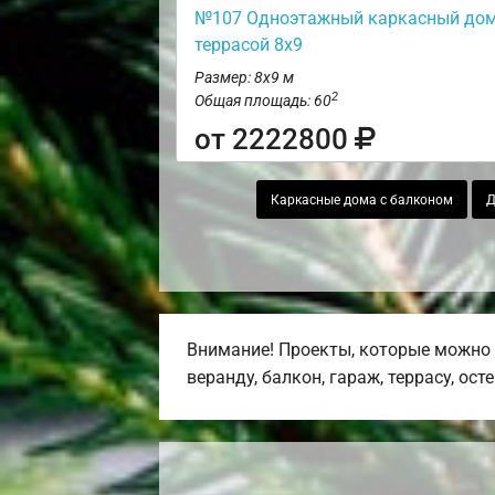
№107 Одноэтажный каркасный дом
террасой 8х9
Размер: 8х9 м
2
Общая площадь: 60
от 2222800
Каркасные дома с балконом
Д
Внимание! Проекты, которые можно 
веранду, балкон, гараж, террасу, ост