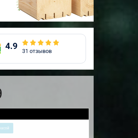
4.9
31
отзывов
9
расой