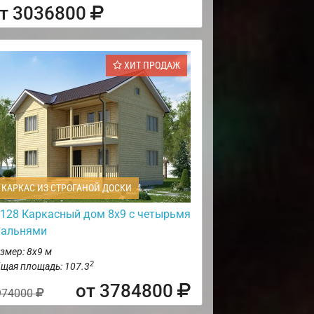
т 3036800
ХИТ ПРОДАЖ
КАРКАС ИЗ СТРОГАНОЙ ДОСКИ
128 Каркасный дом 8х9 с четырьмя
пальнями
змер: 8х9 м
2
щая площадь: 107.3
от 3784800
974000