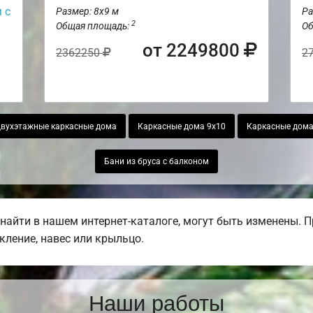
 с
Размер: 8х9 м
Ра
2
Общая площадь:
Об
от 2249800
2362250
2
вухэтажные каркасные дома
Каркасные дома 9х10
Каркасные дома 
Бани из бруса с балконом
найти в нашем интернет-каталоге, могут быть изменены. 
екление, навес или крыльцо.
Наши работы