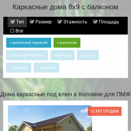
Каркасные дома 8х9 с балконом
Тип
Размер
Этажность
Площадь
Все
с маленькой террасой
с балконом
с большой террасой
с эркером
с сауной
с гаражом
с террасой
Дома каркасные под ключ в Коломне для ПМЖ
ХИТ ПРОДАЖ