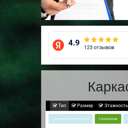
4.9
123
отзывов
Карка
Тип
Размер
Этажность
с маленькой террасой
с балконом