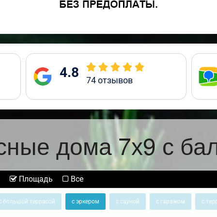
4.8
74
отзывов
сные дома 7х9 с ба
Площадь
Все
с большой террасой
с эркером
с сауной
с гаражом
с тер