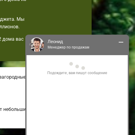
юджета. Мы
ллионов.
2 дома вас
Леонид
Менеджер по продажам
Здравствуйте! Я могу 
проконсультировать Вас по нашим 
акциям и проектам.
загородные. На нашем онлайн-сайте
Только что
от небольших малоэтажных и