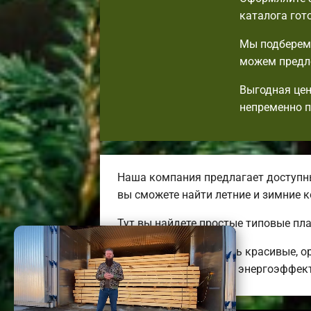
каталога гот
Мы подберем 
можем предло
Выгодная цен
непременно 
Наша компания предлагает доступны
вы сможете найти летние и зимние
Тут вы найдете простые типовые пл
Мы готовы предложить красивые, о
дешевых до огромных энергоэффект