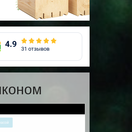
4.9
31
отзывов
лконом
расой