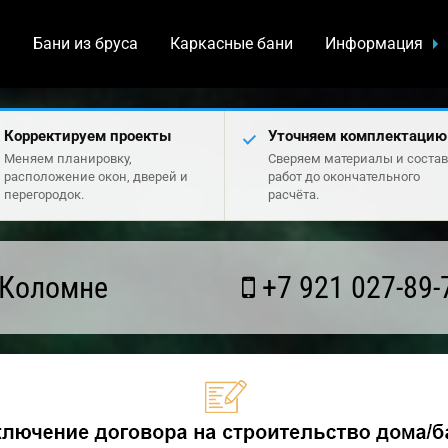
а
Бани из бруса
Каркасные бани
Информация
Корректируем проекты
Уточняем комплектацию
Меняем планировку,
Сверяем материалы и состав
расположение окон, дверей и
работ до окончательного
перегородок.
расчёта.
 Коломне
+7 921 027-89-