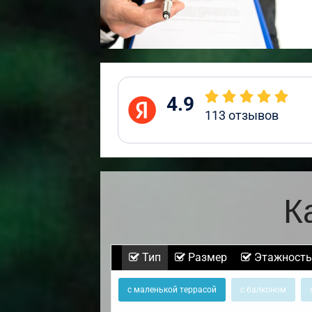
4.9
113
отзывов
К
Тип
Размер
Этажность
с маленькой террасой
с балконом