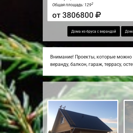
2
Общая площадь: 129
от 3806800
Дома из бруса с верандой
Дома
Внимание! Проекты, которые можно 
веранду, балкон, гараж, террасу, ост