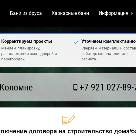
а
Бани из бруса
Каркасные бани
Информация
Корректируем проекты
Уточняем комплектацию
Меняем планировку,
Сверяем материалы и состав
расположение окон, дверей и
работ до окончательного
перегородок.
расчёта.
 Коломне
+7 921 027-89-