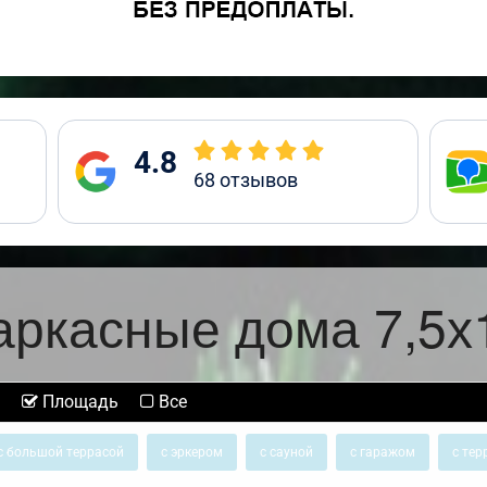
4.8
68
отзывов
аркасные дома 7,5х
Площадь
Все
с большой террасой
с эркером
с сауной
с гаражом
с тер