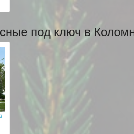
сные под ключ в Коло
й