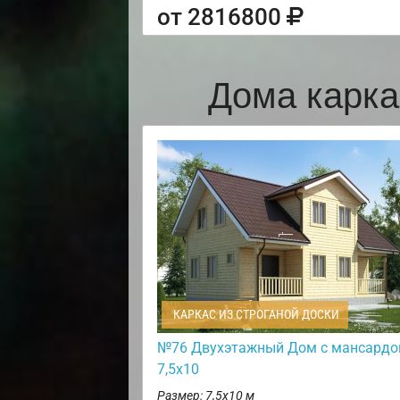
от 2816800
Дома карка
КАРКАС ИЗ СТРОГАНОЙ ДОСКИ
№76 Двухэтажный Дом с мансардо
7,5х10
Размер: 7,5х10 м