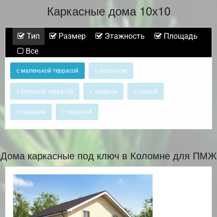
Каркасные дома 10х10
Тип
Размер
Этажность
Площадь
Все
с маленькой террасой
с балконом
с большой террасой
с эркером
с сауной
с гаражом
с террасой
Дома каркасные под ключ в Коломне для ПМЖ