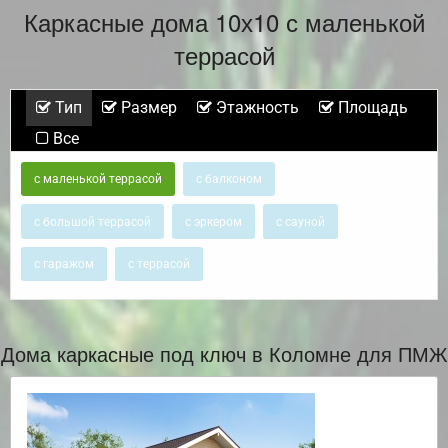
Каркасные дома 10х10 с маленькой
террасой
Тип
Размер
Этажность
Площадь
Все
с маленькой террасой
с балконом
с большой террасой
с эркером
с сауной
с гаражом
с террасой
Дома каркасные под ключ в Коломне для ПМЖ