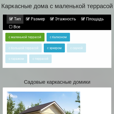
Каркасные дома с маленькой террасой
Тип
Размер
Этажность
Площадь
Все
с маленькой террасой
с балконом
с большой террасой
с эркером
с сауной
с гаражом
с террасой
Садовые каркасные домики