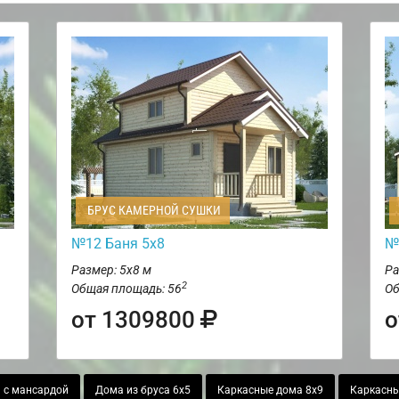
БРУС КАМЕРНОЙ СУШКИ
№12 Баня 5х8
№
Размер: 5х8 м
Ра
2
Общая площадь: 56
Об
от 1309800
о
 с мансардой
Дома из бруса 6х5
Каркасные дома 8х9
Каркасны