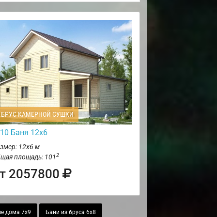
БРУС КАМЕРНОЙ СУШКИ
10 Баня 12х6
змер: 12х6 м
2
щая площадь: 101
т 2057800
е дома 7х9
Бани из бруса 6х8