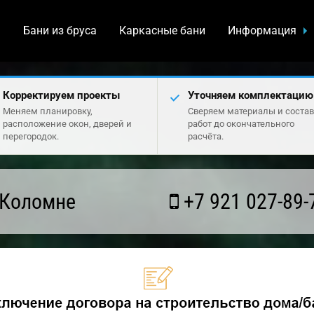
а
Бани из бруса
Каркасные бани
Информация
Корректируем проекты
Уточняем комплектацию
Меняем планировку,
Сверяем материалы и состав
расположение окон, дверей и
работ до окончательного
перегородок.
расчёта.
 Коломне
+7 921 027-89-