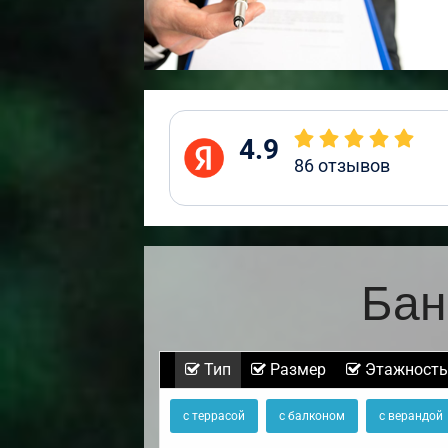
4.9
86
отзывов
Бан
Тип
Размер
Этажность
с террасой
с балконом
с верандой