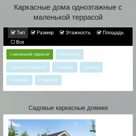
Каркасные дома одноэтажные с
маленькой террасой
Тип
Размер
Этажность
Площадь
Все
с маленькой террасой
с балконом
с большой террасой
с эркером
с сауной
с гаражом
с террасой
Садовые каркасные домики