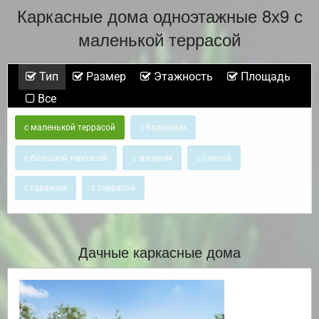
Каркасные дома одноэтажные 8х9 с
маленькой террасой
Тип
Размер
Этажность
Площадь
Все
с маленькой террасой
с балконом
с большой террасой
с эркером
с сауной
с гаражом
с террасой
Дачные каркасные дома