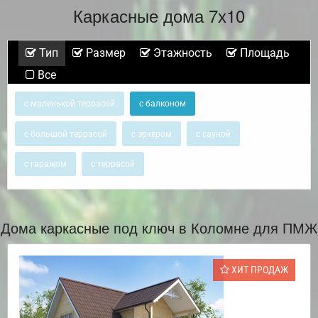
Каркасные дома 7х10
Тип
Размер
Этажность
Площадь
Все
с маленькой террасой
с балконом
с большой террасой
с эркером
с сауной
с гаражом
с террасой
Дома каркасные под ключ в Коломне для ПМЖ
ХИТ ПРОДАЖ