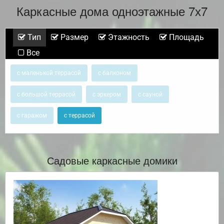
Каркасные дома одноэтажные 7х7
Тип
Размер
Этажность
Площадь
Все
с маленькой террасой
с балконом
с большой террасой
с эркером
с сауной
с гаражом
с террасой
Садовые каркасные домики