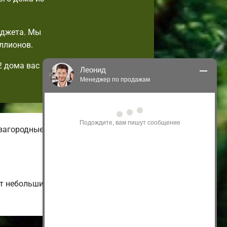
юджета. Мы
ллионов.
2 дома вас
Леонид
Менеджер по продажам
Здравствуйте! Я могу 
проконсультировать Вас по нашим 
акциям и проектам.
загородные. На нашем онлайн-сайте
Только что
от небольших малоэтажных и