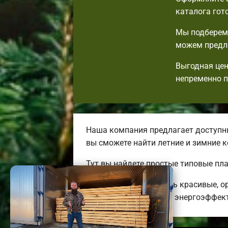
каталога гот
Мы подберем 
можем предло
Выгодная цен
непременно 
Наша компания предлагает доступны
вы сможете найти летние и зимние
Тут вы найдете простые типовые пл
Мы готовы предложить красивые, о
дешевых до огромных энергоэффект