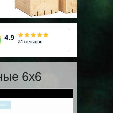
4.9
31
отзывов
ные 6х6
расой