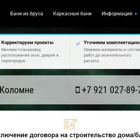
а
Бани из бруса
Каркасные бани
Информация
Корректируем проекты
Уточняем комплектацию
Меняем планировку,
Сверяем материалы и состав
расположение окон, дверей и
работ до окончательного
перегородок.
расчёта.
 Коломне
+7 921 027-89-