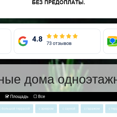
4.8
73
отзывов
ные дома одноэтаж
Площадь
Все
с большой террасой
с эркером
с сауной
с гаражом
с тер