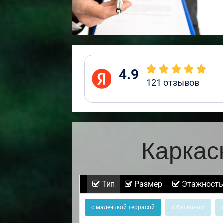
4.9
121
отзывов
Каркас
Тип
Размер
Этажность
с маленькой террасой
с балконом