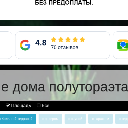
4.8
70
отзывов
е дома полутораэт
Площадь
Все
с большой террасой
с эркером
с сауной
с гаражом
с тер