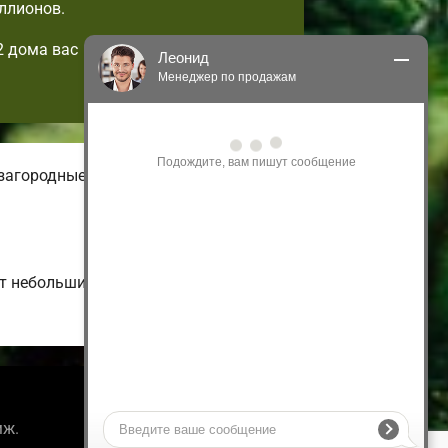
ллионов.
2 дома вас
Леонид
Менеджер по продажам
Здравствуйте! Я могу 
проконсультировать Вас по нашим 
акциям и проектам.
загородные. На нашем онлайн-сайте
Только что
от небольших малоэтажных и
Информация
мж.