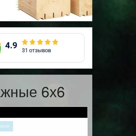
4.9
31
отзывов
ажные 6х6
расой