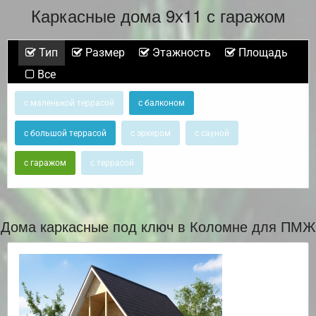
Каркасные дома 9х11 с гаражом
Тип
Размер
Этажность
Площадь
Все
с маленькой террасой
с балконом
с большой террасой
с эркером
с сауной
с гаражом
с террасой
Дома каркасные под ключ в Коломне для ПМЖ