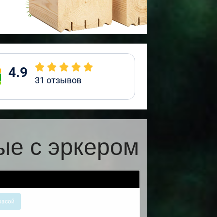
4.9
31
отзывов
ые с эркером
расой