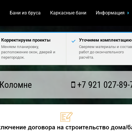
а
Бани из бруса
Каркасные бани
Информация
Корректируем проекты
Уточняем комплектацию
Меняем планировку,
Сверяем материалы и состав
расположение окон, дверей и
работ до окончательного
перегородок.
расчёта.
 Коломне
+7 921 027-89-