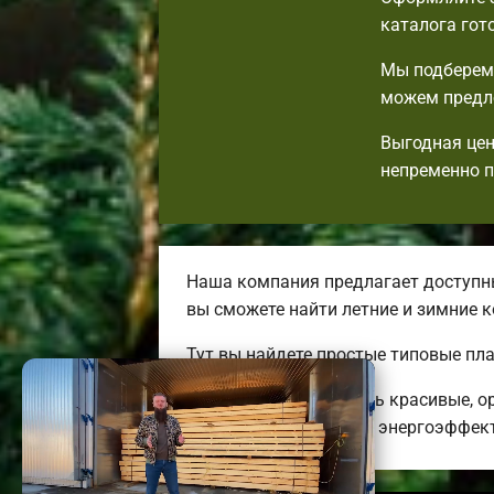
каталога гот
Мы подберем 
можем предло
Выгодная цен
непременно 
Наша компания предлагает доступны
вы сможете найти летние и зимние
Тут вы найдете простые типовые пл
Мы готовы предложить красивые, о
дешевых до огромных энергоэффект