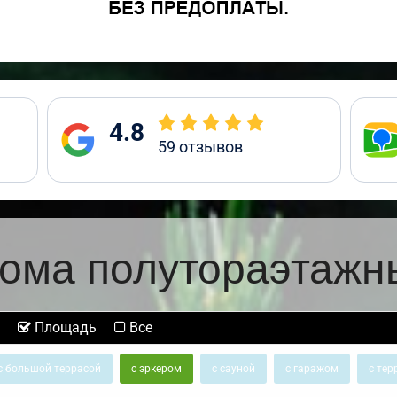
4.8
59
отзывов
ома полутораэтажн
Площадь
Все
с большой террасой
с эркером
с сауной
с гаражом
с тер