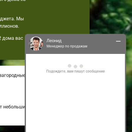
юджета. Мы
ллионов.
2 дома вас
Леонид
Менеджер по продажам
Здравствуйте! Я могу 
проконсультировать Вас по нашим 
акциям и проектам.
загородные. На нашем онлайн-сайте
Только что
от небольших малоэтажных и