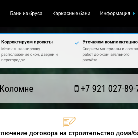
а
Бани из бруса
Каркасные бани
Информация
Корректируем проекты
Уточняем комплектацию
Меняем планировку,
Сверяем материалы и состав
расположение окон, дверей и
работ до окончательного
перегородок.
расчёта.
 Коломне
+7 921 027-89-