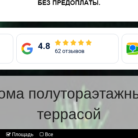
4.8
62
отзывов
ома полутораэтажн
террасой
Площадь
Все