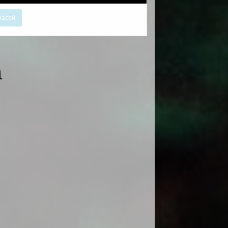
расой
а