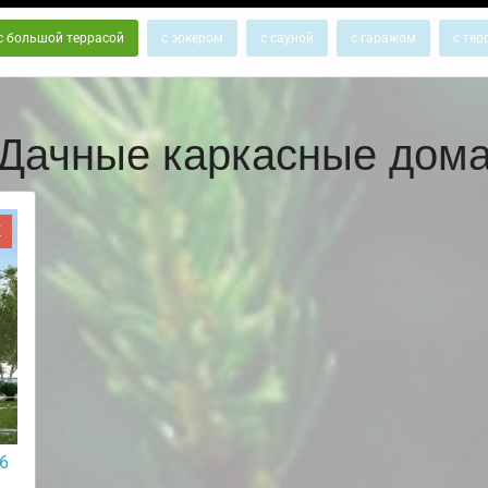
с большой террасой
с эркером
с сауной
с гаражом
с тер
Дачные каркасные дом
Ж
6