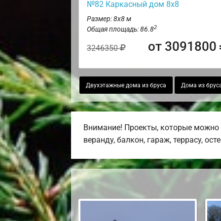
№82 Каркасный дом 8х8
Размер: 8х8 м
2
Общая площадь: 86.8
от 3091800
3246350
Двухэтажные дома из бруса
Дома из брус
Внимание! Проекты, которые можно 
веранду, балкон, гараж, террасу, ост