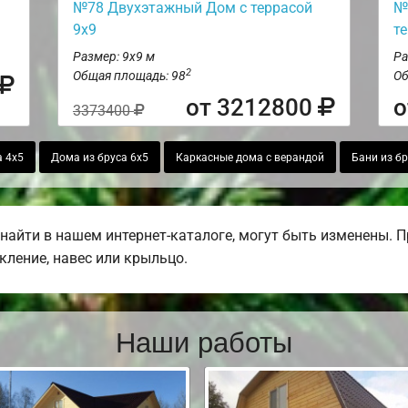
№78 Двухэтажный Дом с террасой
№
9х9
т
Размер: 9х9 м
Ра
2
Общая площадь: 98
Об
от 3212800
о
3373400
а 4х5
Дома из бруса 6х5
Каркасные дома с верандой
Бани из б
найти в нашем интернет-каталоге, могут быть изменены. 
екление, навес или крыльцо.
Наши работы