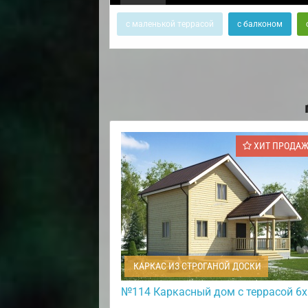
с маленькой террасой
с балконом
ХИТ ПРОДА
КАРКАС ИЗ СТРОГАНОЙ ДОСКИ
№114 Каркасный дом с террасой 6х