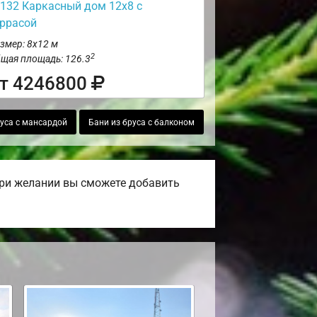
132 Каркасный дом 12х8 с
еррасой
змер: 8х12 м
2
щая площадь: 126.3
т 4246800
руса с мансардой
Бани из бруса с балконом
При желании вы сможете добавить