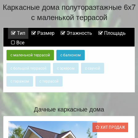
Каркасные дома полутораэтажные 6х7
с маленькой террасой
Тип
Размер
Этажность
Площадь
Все
с маленькой террасой
с балконом
с большой террасой
с эркером
с сауной
с гаражом
с террасой
Дачные каркасные дома
ХИТ ПРОДАЖ