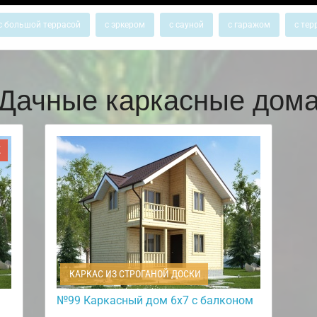
с большой террасой
с эркером
с сауной
с гаражом
с тер
Дачные каркасные дом
Ж
КАРКАС ИЗ СТРОГАНОЙ ДОСКИ
№99 Каркасный дом 6х7 с балконом