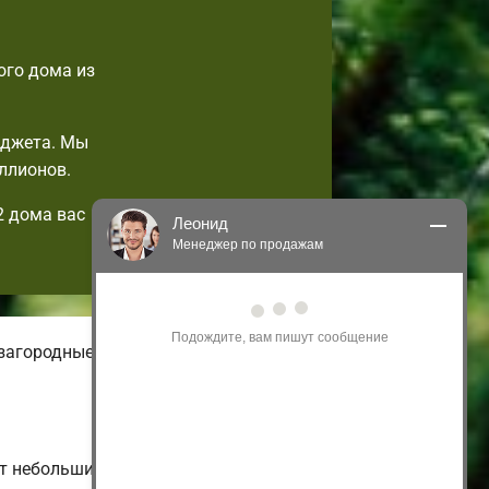
ого дома из
юджета. Мы
ллионов.
2 дома вас
Леонид
Менеджер по продажам
Здравствуйте! Я могу 
проконсультировать Вас по нашим 
акциям и проектам.
загородные. На нашем онлайн-сайте
Только что
от небольших малоэтажных и