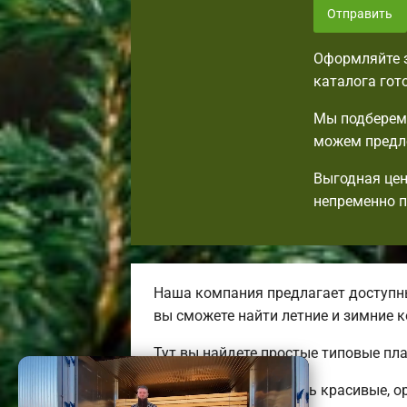
Отправить
Оформляйте з
каталога гот
Мы подберем 
можем предло
Выгодная цен
непременно 
Наша компания предлагает доступны
вы сможете найти летние и зимние
Тут вы найдете простые типовые пл
Мы готовы предложить красивые, о