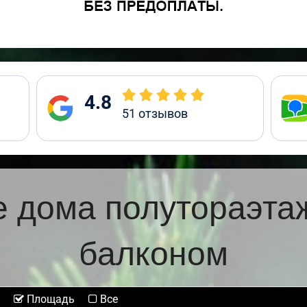
4.8
51
отзывов
 дома полутораэта
балконом
Площадь
Все