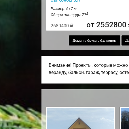
балконом 6х7
Размер: 6х7 м
2
Общая площадь: 77
от 2552800
2680400
Дома из бруса с балконом
До
Внимание! Проекты, которые можно 
веранду, балкон, гараж, террасу, ост