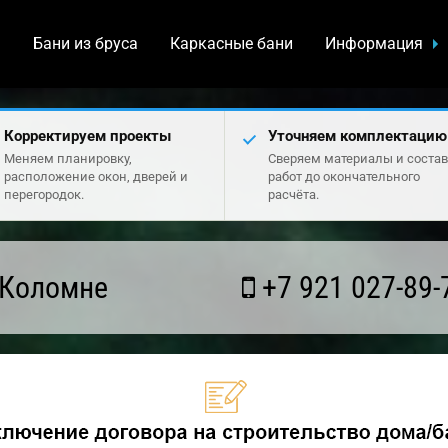
а
Бани из бруса
Каркасные бани
Информация
Корректируем проекты
Уточняем комплектацию
Меняем планировку,
Сверяем материалы и состав
расположение окон, дверей и
работ до окончательного
перегородок.
расчёта.
 Коломне
+7 921 027-89-