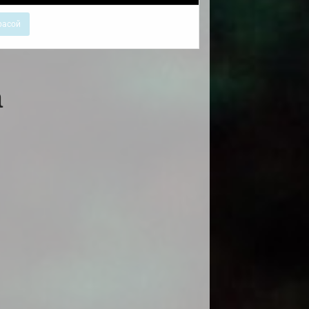
расой
а