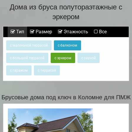
Дома из бруса полутораэтажные с
эркером
Тип
Размер
Этажность
Все
с маленькой террасой
с балконом
с большой террасой
с эркером
с сауной
с гаражом
с террасой
Брусовые дома под ключ в Коломне для ПМЖ