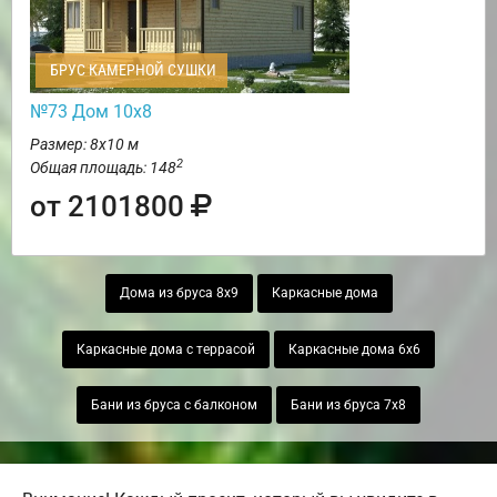
БРУС КАМЕРНОЙ СУШКИ
№73 Дом 10х8
Размер: 8х10 м
2
Общая площадь: 148
от 2101800
Дома из бруса 8х9
Каркасные дома
Каркасные дома с террасой
Каркасные дома 6х6
Бани из бруса с балконом
Бани из бруса 7х8