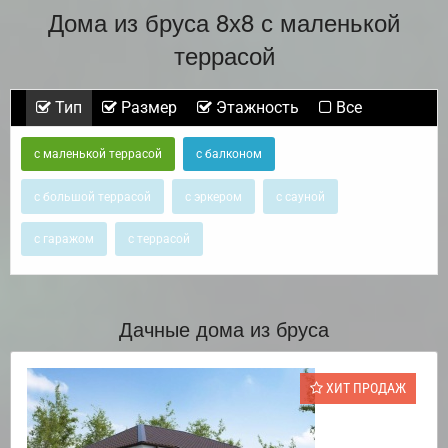
Дома из бруса 8х8 с маленькой
террасой
Тип
Размер
Этажность
Все
с маленькой террасой
с балконом
с большой террасой
с эркером
с сауной
с гаражом
с террасой
Дачные дома из бруса
ХИТ ПРОДАЖ