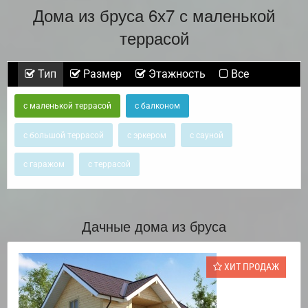
Дома из бруса 6х7 с маленькой
террасой
Тип
Размер
Этажность
Все
с маленькой террасой
с балконом
с большой террасой
с эркером
с сауной
с гаражом
с террасой
Дачные дома из бруса
ХИТ ПРОДАЖ