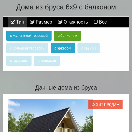
Дома из бруса 6х9 с балконом
Тип
Размер
Этажность
Все
с маленькой террасой
с балконом
с большой террасой
с эркером
с сауной
с гаражом
с террасой
Дачные дома из бруса
ХИТ ПРОДАЖ