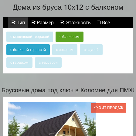
Дома из бруса 10х12 с балконом
Тип
Размер
Этажность
Все
с маленькой террасой
с балконом
с большой террасой
с эркером
с сауной
с гаражом
с террасой
Брусовые дома под ключ в Коломне для ПМЖ
ХИТ ПРОДАЖ