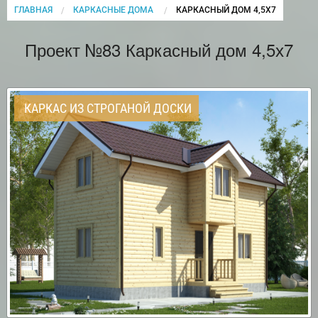
ГЛАВНАЯ
КАРКАСНЫЕ ДОМА
CURRENT:
КАРКАСНЫЙ ДОМ 4,5Х7
Проект №83 Каркасный дом 4,5х7
КАРКАС ИЗ СТРОГАНОЙ ДОСКИ