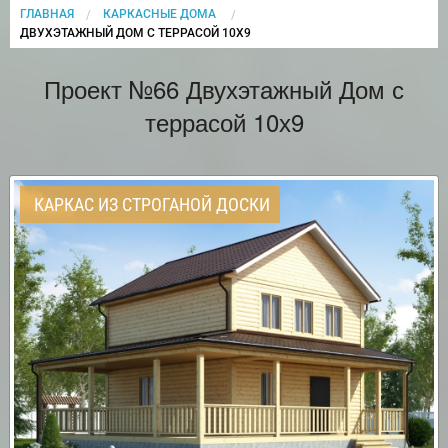
ГЛАВНАЯ
КАРКАСНЫЕ ДОМА
CURRENT:
ДВУХЭТАЖНЫЙ ДОМ С ТЕРРАСОЙ 10Х9
Проект №66 Двухэтажный Дом с
террасой 10х9
КАРКАС ИЗ СТРОГАНОЙ ДОСКИ