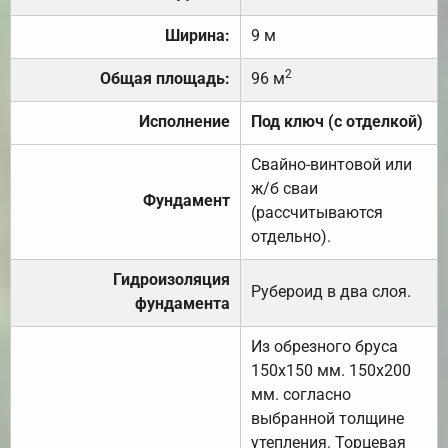
Ширина:
9 м
2
Общая площадь:
96 м
Исполнение
Под ключ (с отделкой)
Свайно-винтовой или
ж/б сваи
Фундамент
(рассчитываются
отдельно).
Гидроизоляция
Рубероид в два слоя.
фундамента
Из обрезного бруса
150х150 мм. 150х200
мм. согласно
выбранной толщине
утепления. Торцевая