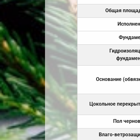
Общая площа
Исполне
Фундаме
Гидроизоля
фундамен
Основание (обвяз
Цокольное перекры
Пол черно
Влаго-ветрозащ