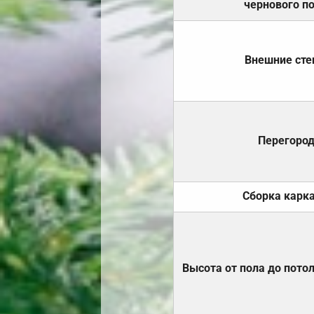
чернового п
Внешние ст
Перегоро
Сборка карк
Высота от пола до пото