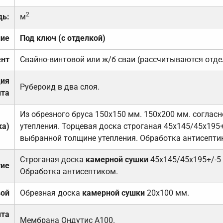
2
дь:
м
ние
Под ключ (с отделкой)
нт
Свайно-винтовой или ж/б сваи (рассчитываются отде
ция
Рубероид в два слоя.
та
Из обрезного бруса 150х150 мм. 150х200 мм. соглас
ка)
утепления. Торцевая доска строганая 45х145/45х195+
выбранной толщине утепления. Обработка антисепти
Строганая доска
камерной сушки
45х145/45х195+/-5
тие
Обработка антисептиком.
вой
Обрезная доска
камерной сушки
20х100 мм.
ита
Мембрана Ондутис А100.