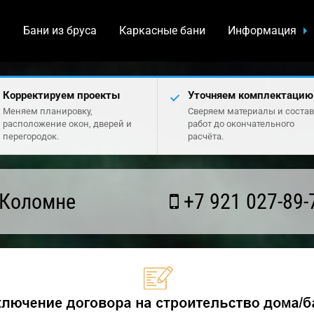
а
Бани из бруса
Каркасные бани
Информация
Корректируем проекты
Уточняем комплектацию
Меняем планировку,
Сверяем материалы и состав
расположение окон, дверей и
работ до окончательного
перегородок.
расчёта.
 Коломне
+7 921 027-89-