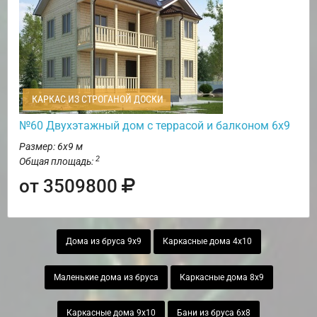
КАРКАС ИЗ СТРОГАНОЙ ДОСКИ
№60 Двухэтажный дом с террасой и балконом 6х9
Размер: 6х9 м
2
Общая площадь:
от 3509800
Дома из бруса 9х9
Каркасные дома 4х10
Маленькие дома из бруса
Каркасные дома 8х9
Каркасные дома 9х10
Бани из бруса 6х8