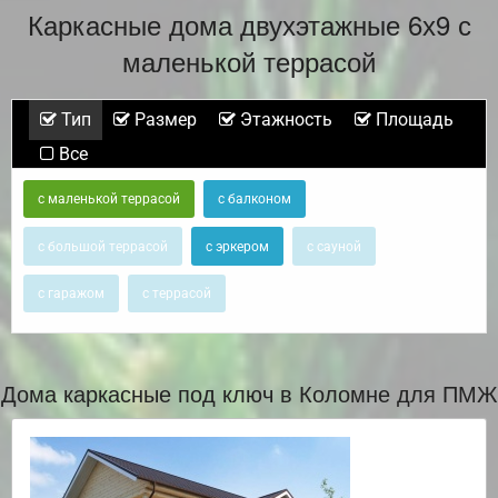
Каркасные дома двухэтажные 6х9 с
маленькой террасой
Тип
Размер
Этажность
Площадь
Все
с маленькой террасой
с балконом
с большой террасой
с эркером
с сауной
с гаражом
с террасой
Дома каркасные под ключ в Коломне для ПМЖ