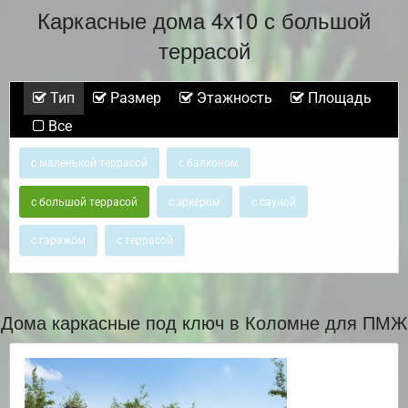
Каркасные дома 4х10 с большой
террасой
Тип
Размер
Этажность
Площадь
Все
с маленькой террасой
с балконом
с большой террасой
с эркером
с сауной
с гаражом
с террасой
Дома каркасные под ключ в Коломне для ПМЖ