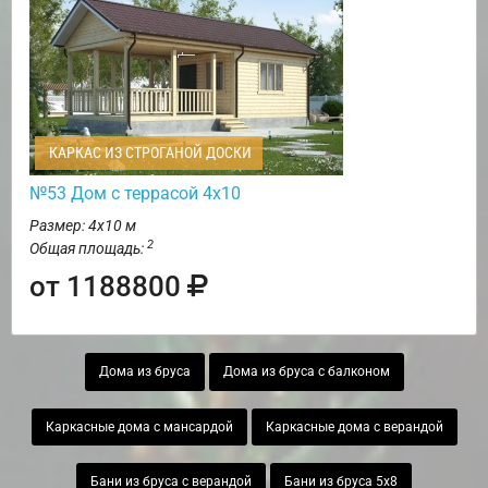
КАРКАС ИЗ СТРОГАНОЙ ДОСКИ
№53 Дом с террасой 4х10
Размер: 4х10 м
2
Общая площадь:
от 1188800
Дома из бруса
Дома из бруса с балконом
Каркасные дома с мансардой
Каркасные дома с верандой
Бани из бруса с верандой
Бани из бруса 5х8