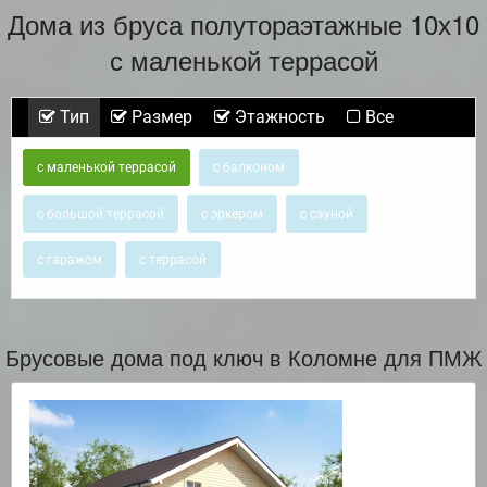
Дома из бруса полутораэтажные 10х10
с маленькой террасой
Тип
Размер
Этажность
Все
с маленькой террасой
с балконом
с большой террасой
с эркером
с сауной
с гаражом
с террасой
Брусовые дома под ключ в Коломне для ПМЖ