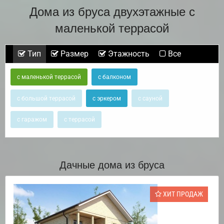
Дома из бруса двухэтажные с
маленькой террасой
Тип
Размер
Этажность
Все
с маленькой террасой
с балконом
с большой террасой
с эркером
с сауной
с гаражом
с террасой
Дачные дома из бруса
ХИТ ПРОДАЖ