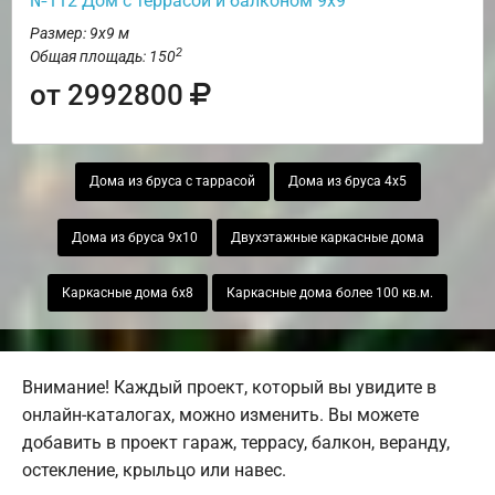
№112 Дом с террасой и балконом 9х9
Размер: 9х9 м
2
Общая площадь: 150
от 2992800
Дома из бруса с таррасой
Дома из бруса 4х5
Дома из бруса 9х10
Двухэтажные каркасные дома
Каркасные дома 6х8
Каркасные дома более 100 кв.м.
Внимание! Каждый проект, который вы увидите в
онлайн-каталогах, можно изменить. Вы можете
добавить в проект гараж, террасу, балкон, веранду,
остекление, крыльцо или навес.